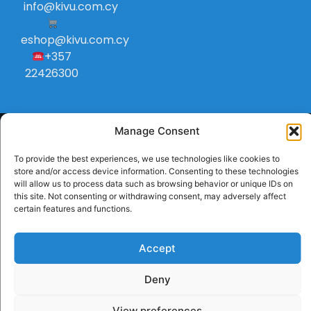
info
@
kivu
.
com
.
cy
eshop@kivu.com.cy
+357
22426300
Manage Consent
To provide the best experiences, we use technologies like cookies to
store and/or access device information. Consenting to these technologies
will allow us to process data such as browsing behavior or unique IDs on
this site. Not consenting or withdrawing consent, may adversely affect
certain features and functions.
Accept
Deny
View preferences
Handcrafted with
by RedToast Digital Hub