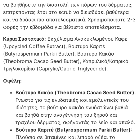
να βοηθήσετε την διαστολή των πόρων του δέρματος,
επιτρέποντας έτσι στο scrub να διεισδύσει βαθύτερα
και να δράσει πιο αποτελεσματικά. Χρησιμοποιήστε 2-3
φορές την εβδομάδα για βέλτιστα αποτελέσματα.
Κύρια Συστατικά:
Εκχύλισμα Ανακυκλωμένου Καφέ
(Upcycled Coffee Extract), Βούτυρο Καριτέ
(Butyrospermum Parkii Butter), Βούτυρο Κακάο
(Theobroma Cacao Seed Butter), Καπρυλικό/Καπρικό
Τριγλυκερίδιο (Caprylic/Capric Triglyceride).
Οφέλη:
Βούτυρο Κακάο (Theobroma Cacao Seed Butter)
:
Γνωστό για τις ενυδατικές και εμολυντικές του
ιδιότητες, το βούτυρο κακάο ενυδατώνει βαθιά
και βοηθά στην αναγέννηση του ξηρού και
τραχέου δέρματος, αφήνοντάς το λείο και απαλό.
Βούτυρο Καριτέ (Butyrospermum Parkii Butter)
:
Πλούσιο σε βιταμίνες και λιπαρά οξέα, το