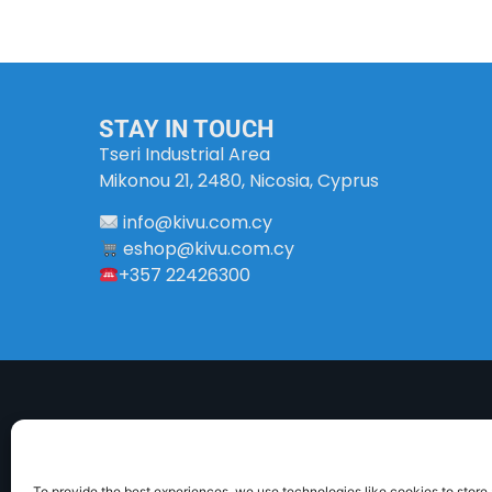
STAY IN TOUCH
Tseri Industrial Area
Mikonou 21, 2480, Nicosia, Cyprus
info
@
kivu
.
com
.
cy
eshop@kivu.com.cy
+357 22426300
To provide the best experiences, we use technologies like cookies to store