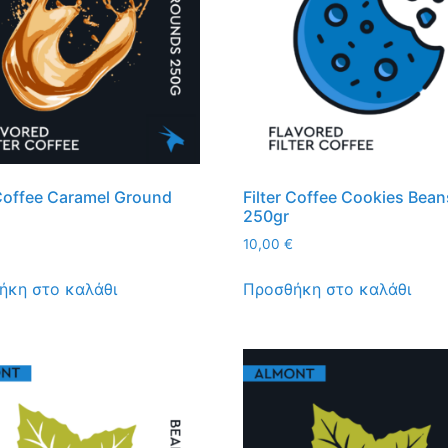
 Coffee Caramel Ground
Filter Coffee Cookies Bean
250gr
10,00
€
ήκη στο καλάθι
Προσθήκη στο καλάθι