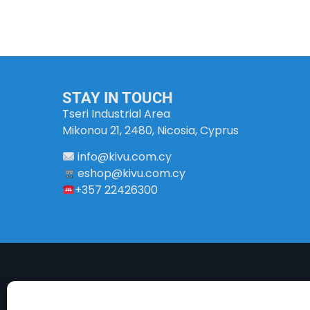
STAY IN TOUCH
Tseri Industrial Area
Mikonou 21, 2480, Nicosia, Cyprus
info
@
kivu
.
com
.
cy
eshop@kivu.com.cy
+357 22426300