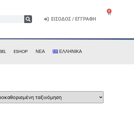
0
ΕΊΣΟΔΟΣ / ΕΓΓΡΑΦΉ
BEL
ESHOP
ΝΈΑ
ΕΛΛΗΝΙΚΆ