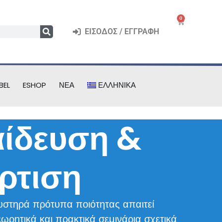
0
ΕΊΣΟΔΟΣ / ΕΓΓΡΑΦΉ
BEL
ESHOP
ΝΈΑ
ΕΛΛΗΝΙΚΆ
ίδευση &
ρτιση
υστηρά πρότυπα ποιότητας απαιτεί
ρητικά και πρακτικά σεμινάρια σχετικά