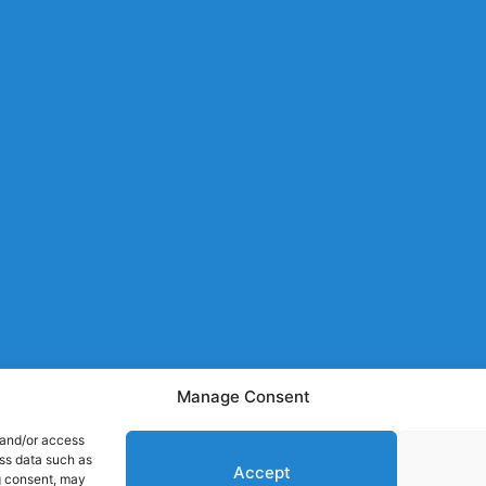
Manage Consent
 and/or access
ess data such as
Accept
g consent, may