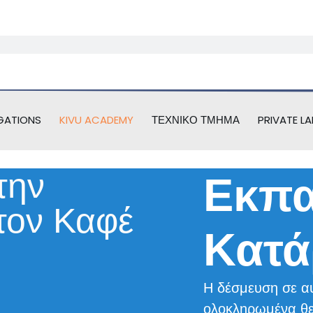
GATIONS
KIVU ACADEMY
ΤΕΧΝΙΚΌ ΤΜΉΜΑ
PRIVATE LA
την
Εκπα
τον Καφέ
Κατά
Η δέσμευση σε α
ολοκληρωμένα θεω